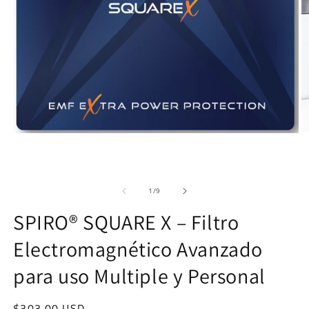
O
Open
m
media
2
1
in
in
m
modal
of
1
/
9
SPIRO® SQUARE X – Filtro
Electromagnético Avanzado
para uso Multiple y Personal
Regular
$303.00 USD