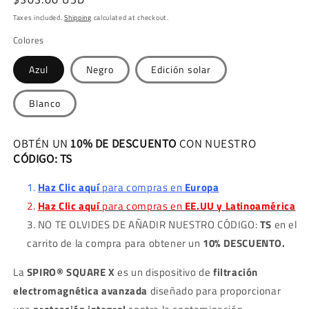
price
Taxes included.
Shipping
calculated at checkout.
Colores
Azul
Negro
Edición solar
Blanco
OBTÉN UN
10% DE DESCUENTO
CON NUESTRO
CÓDIGO: TS
Haz Clic aquí
para compras en
Europa
Haz Clic aquí
para compras en
EE.UU y Latinoamérica
NO TE OLVIDES DE AÑADIR NUESTRO CÓDIGO:
TS
en el
carrito de la compra para obtener un
10% DESCUENTO.
La
SPIRO® SQUARE X
es un dispositivo de
filtración
electromagnética avanzada
diseñado para proporcionar