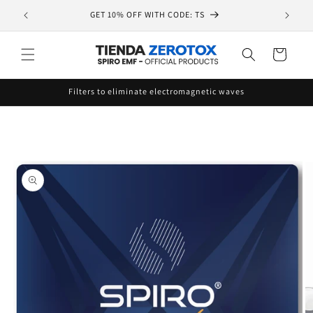
Skip to
GET 10% OFF WITH CODE: TS
📦Disp
content
Cart
Filters to eliminate electromagnetic waves
Skip to
product
information