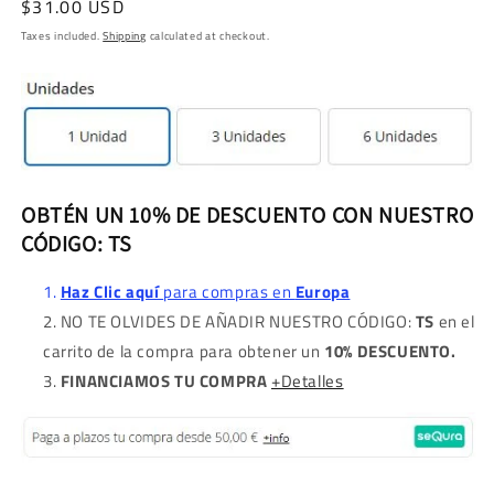
Regular
$31.00 USD
price
Taxes included.
Shipping
calculated at checkout.
OBTÉN UN 10% DE DESCUENTO CON NUESTRO
CÓDIGO: TS
Haz Clic aquí
para compras en
Europa
NO TE OLVIDES DE AÑADIR NUESTRO CÓDIGO:
TS
en el
carrito de la compra para obtener un
10% DESCUENTO.
FINANCIAMOS TU COMPRA
+Detalles