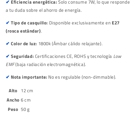
✔
Eficiencia energética:
Solo consume 7W, lo que responde
a tu duda sobre el ahorro de energía.
✔
Tipo de casquillo:
Disponible exclusivamente en
E27
(rosca estándar)
.
✔
Color de luz:
1800k (Ámbar cálido relajante).
✔
Seguridad:
Certificaciones CE, ROHS y tecnología
Low
EMF
(baja radiación electromagnética).
✔
Nota importante:
No es regulable (non-dimmable).
Alto
12
cm
Ancho
6
cm
Peso
50
g